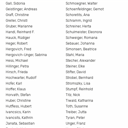
Gall, Sidonia
Schmoegner, Walter
Geistlinger, Andreas
Schoenfeldinger, Gernot
Grafl, Christine
Schoretits, Ana
Greller, Christl
Schramm, Ingrid
Gruber, Marianne
Schreiner, Herta
Handl, Reinhard F.
Schulmeister, Eleonora
Hauck, Rüdiger
Schweiger, Romana
Heger, Robert
Sebauer, Johanna
Hergovich, Fred
Simonsen, Beatrice
Hergovich-Unger, Sabrina
Stahl, Maria
Hess, Michael
Stecher, Alexander
Hillinger, Petra
Steiner, Elke
Hirsch, Frieda
Stifter, David
Hochwarter, Rudolf
Strobel, Bernhard
Hofer, Karl
Stromszky, Lisa
Hoffer, Klaus
Stumpf, Reinhold
Horvath, Stefan
Titz, Nick
Huber, Christine
Tiwald, Katharina
Hutfless, Hubert
Toth, Susanne
Ivancsics, Karin
Treiber, Jutta
Ivancsits, Kathrin
Tyran, Peter
Janata, Sebastian
Unger, Franz