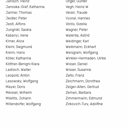
Janisch, Heinz
Unger, Günter
Janoska-Graf, Katharina
Vegh, Heinz W.
Jarmer, Thomas
Veran, Traude
Jeidler, Peter
Vyoral, Hannes
Jestl, Alfons
Vörös, Gizella
Jungnikl, Saskia
Wagner, Peter
Kabanyi, Irene
Walenta, Astrid
Kirner, Alice
Weidinger, Karl
Kleinl, Siegmund
Weikmann, Eckhart
Krenn, Hans
Weisgram, Wolfgang
Köller, Katharina
Winkler-Hermaden, Ulrike
Köttner-Benigni Klara
Wisser, Daniel
Ladisich, Walter
Wisser, Susanne
Leopold, Anton
Zalto, Franz
Lesowsky, Wolfgang
Zeichmann, Dorothea
Mayer, Doris
Zelger-Alten, Gertrud
Meissel, Wilhelm
Zeman, Barbara
Miletits, Johann
Zimmermann, Edmund
Millendorfer, Wolfgang
Zirkovich-Tury, Adolfine