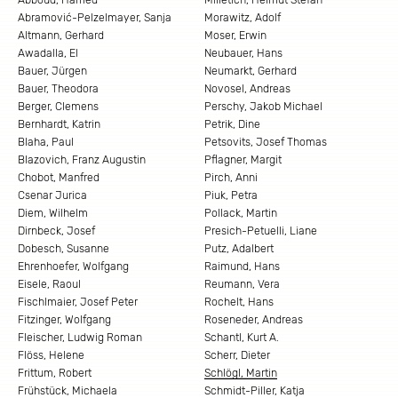
Abboud, Hamed
Milletich, Helmut Stefan
Abramović-Pelzelmayer, Sanja
Morawitz, Adolf
Altmann, Gerhard
Moser, Erwin
Awadalla, El
Neubauer, Hans
Bauer, Jürgen
Neumarkt, Gerhard
Bauer, Theodora
Novosel, Andreas
Berger, Clemens
Perschy, Jakob Michael
Bernhardt, Katrin
Petrik, Dine
Blaha, Paul
Petsovits, Josef Thomas
Blazovich, Franz Augustin
Pflagner, Margit
Chobot, Manfred
Pirch, Anni
Csenar Jurica
Piuk, Petra
Diem, Wilhelm
Pollack, Martin
Dirnbeck, Josef
Presich-Petuelli, Liane
Dobesch, Susanne
Putz, Adalbert
Ehrenhoefer, Wolfgang
Raimund, Hans
Eisele, Raoul
Reumann, Vera
Fischlmaier, Josef Peter
Rochelt, Hans
Fitzinger, Wolfgang
Roseneder, Andreas
Fleischer, Ludwig Roman
Schantl, Kurt A.
Flöss, Helene
Scherr, Dieter
Frittum, Robert
Schlögl, Martin
Frühstück, Michaela
Schmidt-Piller, Katja