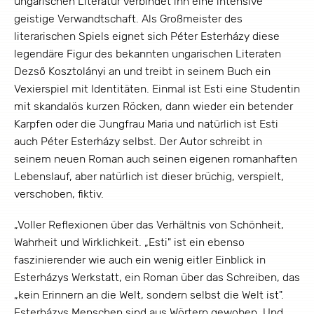
ungarischen Literatur verbindet ihn eine intensive
geistige Verwandtschaft. Als Großmeister des
literarischen Spiels eignet sich Péter Esterházy diese
legendäre Figur des bekannten ungarischen Literaten
Dezső Kosztolányi an und treibt in seinem Buch ein
Vexierspiel mit Identitäten. Einmal ist Esti eine Studentin
mit skandalös kurzen Röcken, dann wieder ein betender
Karpfen oder die Jungfrau Maria und natürlich ist Esti
auch Péter Esterházy selbst. Der Autor schreibt in
seinem neuen Roman auch seinen eigenen romanhaften
Lebenslauf, aber natürlich ist dieser brüchig, verspielt,
verschoben, fiktiv.
„Voller Reflexionen über das Verhältnis von Schönheit,
Wahrheit und Wirklichkeit. „Esti" ist ein ebenso
faszinierender wie auch ein wenig eitler Einblick in
Esterházys Werkstatt, ein Roman über das Schreiben, das
„kein Erinnern an die Welt, sondern selbst die Welt ist".
Esterházys Menschen sind aus Wörtern gewoben. Und